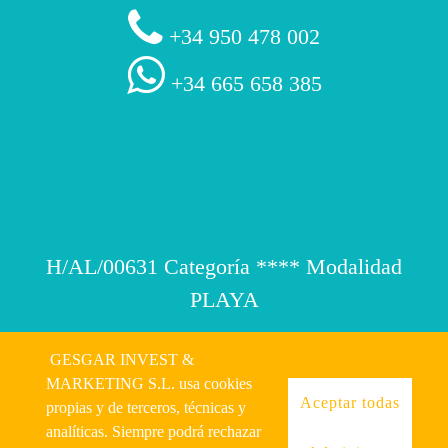
+34 950 478 002
+34 665 658 385
H/AL/00631 Categoría **** Modalidad
PLAYA
GESGAR INVEST &
MARKETING S.L. usa cookies
Aceptar todas
propias y de terceros, técnicas y
© 2026 Mojácar Beach
analíticas. Siempre podrá rechazar