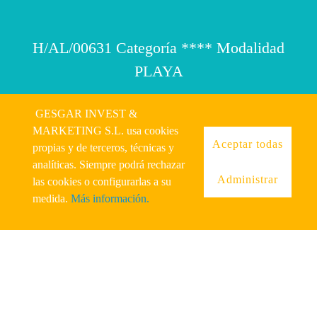
H/AL/00631 Categoría **** Modalidad
PLAYA
GESGAR INVEST &
MARKETING S.L. usa cookies
Aceptar todas
propias y de terceros, técnicas y
© 2026 Mojácar Beach
analíticas. Siempre podrá rechazar
Administrar
las cookies o configurarlas a su
Condiciones
|
Privacidad
|
Aviso legal y protección de datos
|
medida.
Más información.
Politica de Cookies